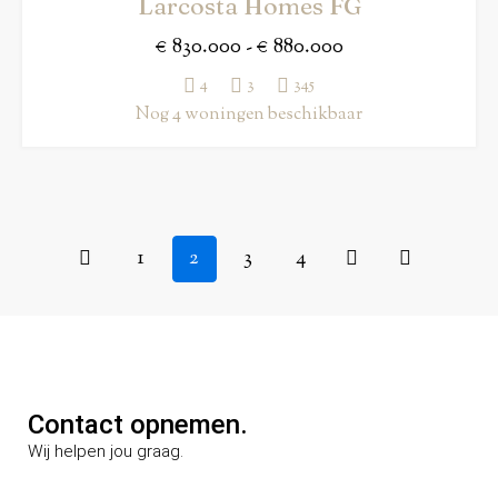
Larcosta Homes FG
€ 830.000 - € 880.000
4
3
345
Nog 4 woningen beschikbaar
1
2
3
4
Contact opnemen.
Wij helpen jou graag.