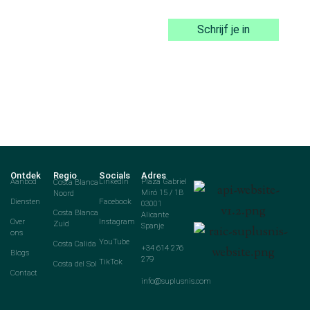
Schrijf je in
Ontdek
Regio
Socials
Adres
Aanbod
Costa Blanca
LinkedIn
Plaza Gabriel
Noord
Miró 15 / 1B
Diensten
Facebook
03001
Costa Blanca
Alicante
Over
Instagram
Zuid
Spanje
ons
YouTube
Costa Calida
+34 614 276
Blogs
279
TikTok
Costa del Sol
Contact
info@suplusnis.com