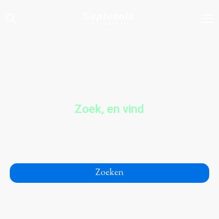
Su
plus
n
is
REAL ESTATE
Zoek, en vind
Zoeken