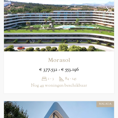
Morasol
€ 377.532 - € 553.196
2 - 3
84 - 145
Nog 49 woningen beschikbaar
MALAGA