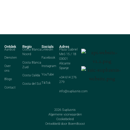
Ontdek
Regio
Socials
Adres
Aanbod
Costa Blanca
LinkedIn
Plaza Gabriel
Noord
Miró 15 / 1B
Diensten
Facebook
03001
Costa Blanca
Alicante
Over
Instagram
Zuid
Spanje
ons
YouTube
Costa Calida
+34 614 276
Blogs
279
TikTok
Costa del Sol
Contact
info@suplusnis.com
2026
Suplusnis
Algemene voorwaarden
Cookiebeleid
Ontwikkeld door BoemBoost