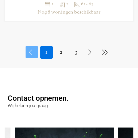
2
2
62 - 63
Nog 8 woningen beschikbaar
1
2
3
Contact opnemen.
Wij helpen jou graag.