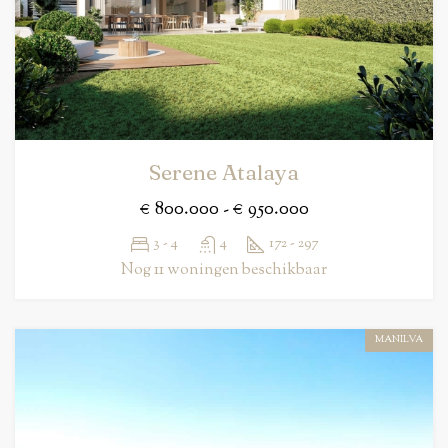
Serene Atalaya
€ 800.000 - € 950.000
3 - 4
4
172 - 297
Nog 11 woningen beschikbaar
MANILVA