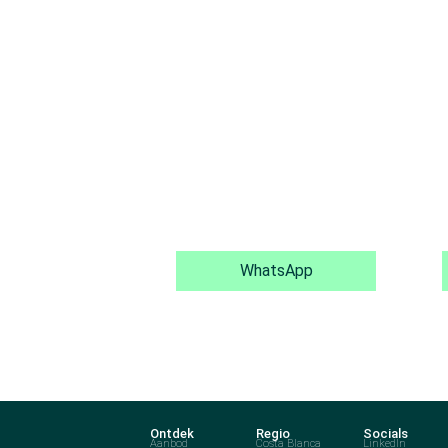
WhatsApp
Ontdek
Regio
Socials
Aanbod
Costa Blanca
LinkedIn