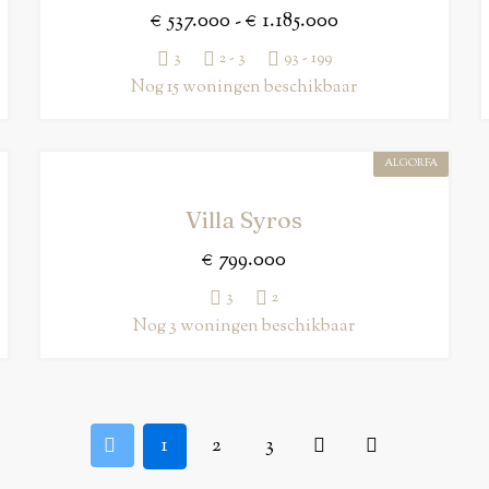
€ 537.000 - € 1.185.000
3
2 - 3
93 - 199
Nog 15 woningen beschikbaar
ALGORFA
Villa Syros
€ 799.000
3
2
Nog 3 woningen beschikbaar
1
2
3