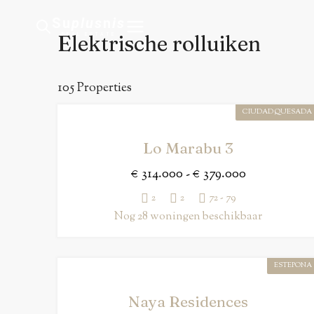
Su
plus
n
is
Elektrische rolluiken
REAL ESTATE
105 Properties
CIUDAD QUESADA
Lo Marabu 3
€ 314.000 - € 379.000
2
2
72 - 79
Nog 28 woningen beschikbaar
ESTEPONA
Naya Residences