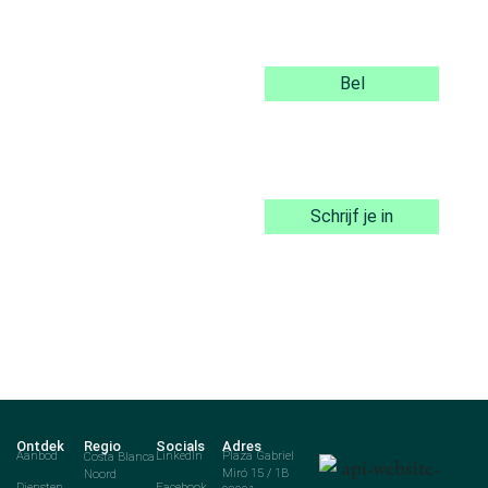
Bel
Schrijf je in
Ontdek
Regio
Socials
Adres
Aanbod
Costa Blanca
LinkedIn
Plaza Gabriel
Noord
Miró 15 / 1B
Diensten
Facebook