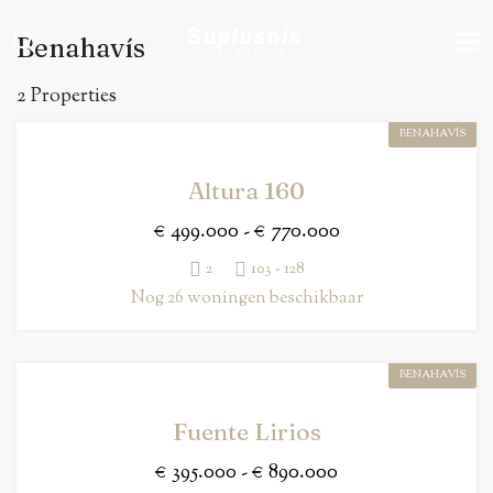
Su
plus
n
is
Benahavís
REAL ESTATE
2 Properties
BENAHAVÍS
Altura 160
€ 499.000 - € 770.000
2
103 - 128
Nog 26 woningen beschikbaar
BENAHAVÍS
Fuente Lirios
€ 395.000 - € 890.000