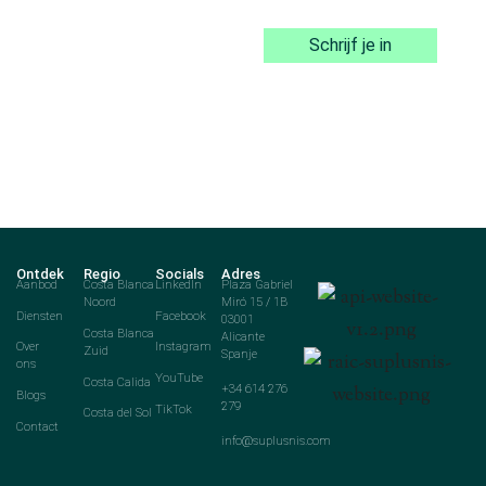
Schrijf je in
Ontdek
Regio
Socials
Adres
Aanbod
Costa Blanca
LinkedIn
Plaza Gabriel
Noord
Miró 15 / 1B
Diensten
Facebook
03001
Costa Blanca
Alicante
Over
Instagram
Zuid
Spanje
ons
YouTube
Costa Calida
+34 614 276
Blogs
279
TikTok
Costa del Sol
Contact
info@suplusnis.com