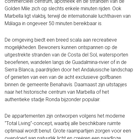
commercieel centrum, apotheek en de stranden van de
Golden Mile zich op slechts enkele minuten rijden. Ook
Marbella ligt vlakbij, terwijl de internationale luchthaven van
Málaga in ongeveer 50 minuten bereikbaar is.
De omgeving biedt een breed scala aan recreatieve
mogelijkheden. Bewoners kunnen ontspannen op de
uitgestrekte stranden van de Costa del Sol, watersporten
beoefenen, wandelen langs de Guadalmina-rivier of in de
Sierra Blanca, paardrijden door het Andalusische landschap
of genieten van een van de acht exclusieve golfbanen
binnen de gemeente Benahavís. Daarnaast zijn uitstapjes
naar het historische centrum van Marbella of het
authentieke stadje Ronda bijzonder populair.
De appartementen zijn ontworpen volgens het moderne
"Total Living"-concept, waarbij alle beschikbare ruimte
optimaal wordt benut. Grote raampartijen zorgen voor een
overvloed aan natuurlijk licht en creëren een naadloze