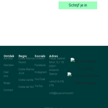
Schrijf je in
Ontdek
Regio
Socials
Adres
Aanbod
Costa Blanca
LinkedIn
Plaza Gabriel
Noord
Miró 15 / 1B
Diensten
Facebook
03001
Costa Blanca
Alicante
Over
Instagram
Zuid
Spanje
ons
YouTube
Costa Calida
+34 614 276
Blogs
279
TikTok
Costa del Sol
Contact
info@suplusnis.com